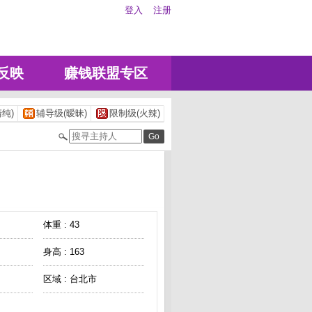
登入
注册
反映
赚钱联盟专区
纯)
辅导级(暧昧)
限制级(火辣)
体重 : 43
身高 : 163
区域 : 台北市