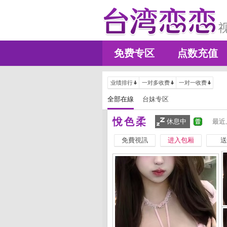
免费专区
点数充值
业绩排行
一对多收费
一对一收费
全部在線
台妹专区
悅色柔
休息中
最近
免費視訊
进入包厢
送