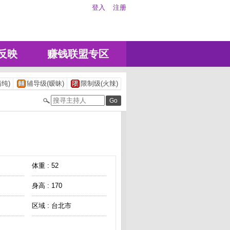
登入
注册
反映
赚钱联盟专区
纯)
辅导级(暧昧)
限制级(火辣)
体重 : 52
身高 : 170
区域 : 台北市