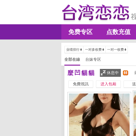
免费专区
点数充值
业绩排行
一对多收费
一对一收费
全部在線
台妹专区
麼凹貓貓
休息中
免費視訊
进入包厢
送