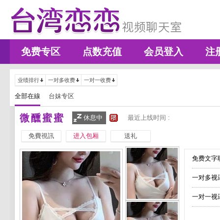
免费专区
点数充值
会员登入
注
业绩排行
一对多收费
一对一收费
全部在線
台妹专区
微醺蜜蜜
休息中
最近上线时间 :
免費視訊
进入包厢
送礼
免费文字聊
一对多视
一对一视